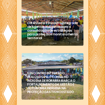
CIR encerra II Encontro Integrado
de Agentes Indígenas com a
consolidação de estratégias
para proteção e monitoramento
territorial
II ENCONTRO INTEGRADO
REALIZADO PELO CONSELHO
INDÍGENA DE RORAIMA MARCA O
FORTALECIMENTO DA GESTÃO E
AUTONOMIA INDÍGENA NA
PROTEÇÃO DAS TIS NO ESTADO