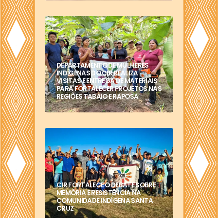
DEPARTAMENTO DE MULHERES
INDÍGENAS DO CIR REALIZA
VISITAS E ENTREGA DE MATERIAIS
PARA FORTALECER PROJETOS NAS
REGIÕES TABAIO E RAPOSA
CIR FORTALECE O DEBATE SOBRE
MEMÓRIA E RESISTÊNCIA NA
COMUNIDADE INDÍGENA SANTA
CRUZ