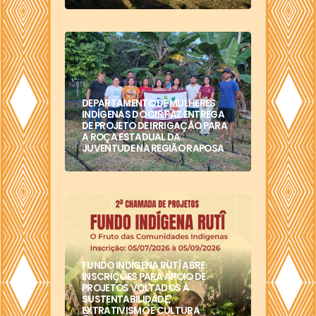
DEPARTAMENTO DE MULHERES
INDÍGENAS DO CIR FAZ ENTREGA
DE PROJETO DE IRRIGAÇÃO PARA
A ROÇA ESTADUAL DA
JUVENTUDE NA REGIÃO RAPOSA
FUNDO INDÍGENA RUTÎ ABRE
INSCRIÇÕES PARA APOIO DE
PROJETOS VOLTADOS À
SUSTENTABILIDADE,
EXTRATIVISMO E CULTURA