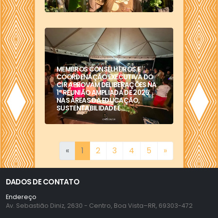
MEMBROS CONSELHEIROS E
COORDENAÇÃO EXECUTIVA DO
CIR APROVAM DELIBERAÇÕES NA
1ª REUNIÃO AMPLIADA DE 2026
NAS ÁREAS DA EDUCAÇÃO,
SUSTENTABILIDADE E...
«
1
2
3
4
5
»
DADOS DE CONTATO
Endereço
Av. Sebastião Diniz, 2630 - Centro, Boa Vista–RR, 69303-472