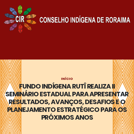
INÍCIO
FUNDO INDÍGENA RUTÎ REALIZA II
SEMINÁRIO ESTADUAL PARA APRESENTAR
RESULTADOS, AVANÇOS, DESAFIOS E O
PLANEJAMENTO ESTRATÉGICO PARA OS
PRÓXIMOS ANOS