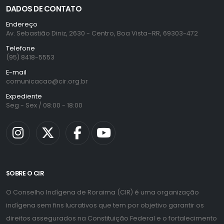
DADOS DE CONTATO
Endereço
Av. Sebastião Diniz, 2630 - Centro, Boa Vista–RR, 69303-472
Telefone
(95) 8418-5553
E-mail
comunicacao@cir.org.br
Expediente
Seg - Sex / 08:00 - 18:00
SOBRE O CIR
O Conselho Indígena de Roraima (CIR) é uma organização
indígena sem fins lucrativos que tem por objetivo garantir os
direitos assegurados na Constituição Federal e o fortalecimento