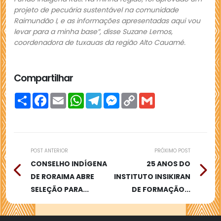
projeto de pecuária sustentável na comunidade
Raimundão I, e as informações apresentadas aqui vou
levar para a minha base”, disse Suzane Lemos,
coordenadora de tuxauas da região Alto Cauamé.
Compartilhar
Compartilhar
Facebook
Email
WhatsApp
Telegram
Messenger
Copy
Gmail
Link
POST ANTERIOR
PRÓXIMO POST
CONSELHO INDÍGENA
25 ANOS DO
DE RORAIMA ABRE
INSTITUTO INSIKIRAN
SELEÇÃO PARA...
DE FORMAÇÃO...