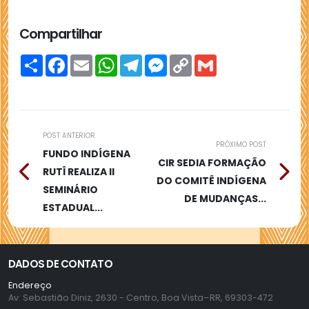
Compartilhar
Compartilhar
Facebook
Email
WhatsApp
Telegram
Messenger
Copy
Gmail
Link
POST ANTERIOR
PRÓXIMO POST
FUNDO INDÍGENA
CIR SEDIA FORMAÇÃO
RUTÎ REALIZA II
DO COMITÊ INDÍGENA
SEMINÁRIO
DE MUDANÇAS...
ESTADUAL...
DADOS DE CONTATO
Endereço
Av. Sebastião Diniz, 2630 - Centro, Boa Vista–RR, 69303-472