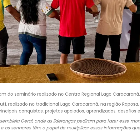
ram do seminário realizado no Centro Regional Lago Caracaranã.
î, realizado no tradicional Lago Caracaranã, na região Raposa, T
ncipais conquistas, projetos apoiados, aprendizados, desafios e
embleia Geral, onde as lideranças pediram para fazer esse mom
 e os senhores têm o papel de multiplicar essas informações qu