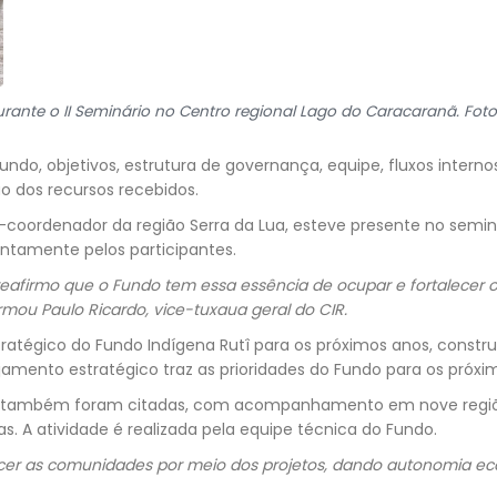
ante o II Seminário no Centro regional Lago do Caracaranã. Fot
ndo, objetivos, estrutura de governança, equipe, fluxos interno
 dos recursos recebidos.
e-coordenador da região Serra da Lua, esteve presente no semi
ntamente pelos participantes.
e reafirmo que o Fundo tem essa essência de ocupar e fortalecer o
mou Paulo Ricardo, vice-tuxaua geral do CIR.
ratégico do Fundo Indígena Rutî para os próximos anos, constru
jamento estratégico traz as prioridades do Fundo para os próxi
os também foram citadas, com acompanhamento em nove regiões
ras. A atividade é realizada pela equipe técnica do Fundo.
lecer as comunidades por meio dos projetos, dando autonomia ec