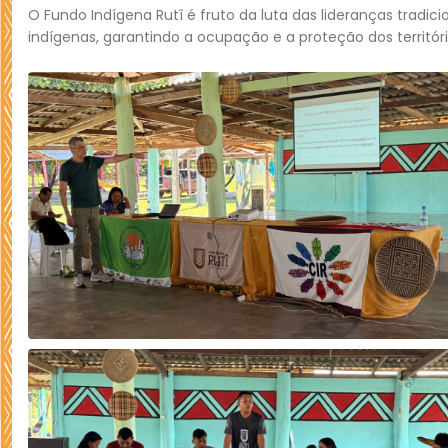
O Fundo Indígena Rutî é fruto da luta das lideranças trad
indígenas, garantindo a ocupação e a proteção dos territór