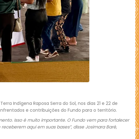
erra Indígena Raposa Serra do Sol, nos dias 21 e 22 de
nfrentados e contribuições do Fundo para o território.
ento. Isso é muito importante. O Fundo vem para fortalecer
e receberem aqui em suas bases”, disse Josimara Baré,