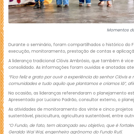
Momentos dur
Durante o seminário, foram compartilhados o histórico do Fu
execução, monitoramento, prestação de contas e aplicação
A liderança tradicional Clóvis Ambrósio, que também é vic
consolidado. As informações foram ouvidas e anotadas ate
“Fico feliz e grato por ouvir a experiência do senhor Clóvis 
comunidades e tudo aquilo que plantamos e criamos lá”, afir
Na ocasião, as lideranças referendaram o planejamento est
Apresentado por Luciano Padrão, consultor externo, o plane
As atividades de monitoramento dos vinte e cinco projet
sustentável, piscicultura, agricultura sustentável, entre out
“O Fundo, de fato, tem alcançado seu objetivo, que é forta
Geraldo Wai Wai, engenheiro agrônomo do Fundo Rutî.