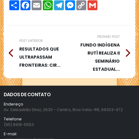
Compartilhar
Facebook
Email
WhatsApp
Telegram
Messenger
Copy
Gmail
Link
PRÓXIMO POST
POST ANTERIOR
FUNDO INDÍGENA
RESULTADOS QUE
RUTÎ REALIZA II
ULTRAPASSAM
SEMINÁRIO
FRONTEIRAS: CIR...
ESTADUAL...
DADOS DE CONTATO
Endereço
Av. Sebastião Diniz, 2630 - Centro, Boa Vista–RR, 69303-472
Telefone
(95) 8418-5553
E-mail