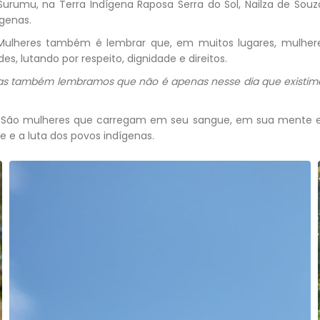
Surumu, na Terra Indígena Raposa Serra do Sol, Nailza de So
ígenas.
 Mulheres também é lembrar que, em muitos lugares, mulhere
 lutando por respeito, dignidade e direitos.
s também lembramos que não é apenas nesse dia que existimos.
ta. São mulheres que carregam em seu sangue, em sua mente 
e e a luta dos povos indígenas.