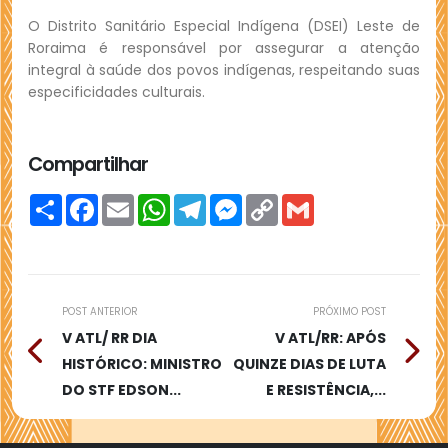
O Distrito Sanitário Especial Indígena (DSEI) Leste de
Roraima é responsável por assegurar a atenção
integral à saúde dos povos indígenas, respeitando suas
especificidades culturais.
Compartilhar
Compartilhar
Facebook
Email
WhatsApp
Telegram
Messenger
Copy
Gmail
Link
POST ANTERIOR
PRÓXIMO POST
V ATL/ RR DIA
V ATL/RR: APÓS
HISTÓRICO: MINISTRO
QUINZE DIAS DE LUTA
DO STF EDSON...
E RESISTÊNCIA,...