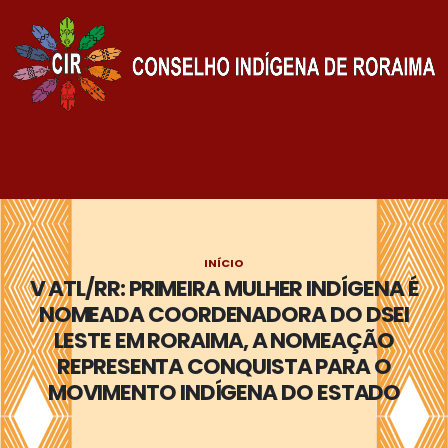
INÍCIO
V ATL/RR: PRIMEIRA MULHER INDÍGENA É
NOMEADA COORDENADORA DO DSEI
LESTE EM RORAIMA, A NOMEAÇÃO
REPRESENTA CONQUISTA PARA O
MOVIMENTO INDÍGENA DO ESTADO