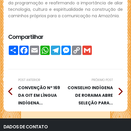
da programação e reafirmando a importância de aliar
tecnologia, cultura e espiritualidade na construção de
caminhos próprios para a comunicação na Amazônia.
Compartilhar
Compartilhar
Facebook
Email
WhatsApp
Telegram
Messenger
Copy
Gmail
Link
POST ANTERIOR
PRÓXIMO POST
CONVENÇÃO Nº 169
CONSELHO INDÍGENA
DA OIT EM LÍNGUA
DE RORAIMA ABRE
INDÍGENA...
SELEÇÃO PARA...
DADOS DE CONTATO