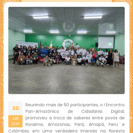
Reunindo mais de 50 participantes, o I Encontro
30
Pan-Amazônico de Cidadania Digital,
promoveu a troca de saberes entre povos de
ABR
Roraima, Amazonas, Pará, Amapá, Peru e
2026
Colômbia, em uma verdadeira imersão na floresta