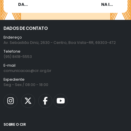
DA...
NA I...
DADOS DE CONTATO
Endereço
Av. Sebastião Diniz, 2630 - Centro, Boa Vista–RR, 69303-472
Telefone
(95) 8418-5553
E-mail
comunicacao@cir.org.br
Expediente
Seg - Sex / 08:00 - 18:00
SOBRE O CIR