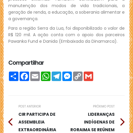
manutenção dos modos de vida tradicionais, a
geração de renda, a educação, a soberania alimentar e
a governança.
Para a região Serra da Lua, foi disponibilizado o valor de
R$ 120 mil. A ação conta com o apoio dos parceiros
Pawanka Fund e Danida (Embaixada da Dinamarca).
Compartilhar
Compartilhar
Facebook
Email
WhatsApp
Telegram
Messenger
Copy
Gmail
Link
POST ANTERIOR
PRÓXIMO POST
CIR PARTICIPA DE
LIDERANÇAS
ASSEMBLEIA
INDÍGENAS DE
EXTRAORDINÁRIA
RORAIMA SE REÚNEM