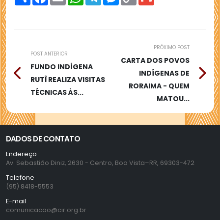
Link
PRÓXIMO POST
POST ANTERIOR
CARTA DOS POVOS
FUNDO INDÍGENA
INDÍGENAS DE
RUTÎ REALIZA VISITAS
RORAIMA - QUEM
TÉCNICAS ÀS...
MATOU...
DADOS DE CONTATO
Endereço
Av. Sebastião Diniz, 2630 - Centro, Boa Vista–RR, 69303-472
Telefone
(95) 8418-5553
E-mail
comunicacao@cir.org.br