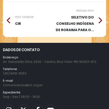
PRÓXIMO POST
SELETIVO DO
POST ANTERIOR
CIR
CONSELHO INDÍGENA
DE RORAIMA PARA O...
DADOS DE CONTATO
Endereço
Av. Sebastião Diniz, 2630 - Centro, Boa Vista–RR, 69303-472
Telefone
(95) 8418-5553
E-mail
comunicacao@cir.org.br
Expediente
Seg - Sex / 08:00 - 18:00