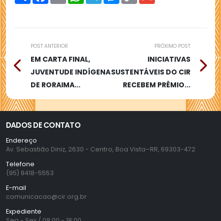
Link
POST ANTERIOR
PRÓXIMO POST
EM CARTA FINAL,
INICIATIVAS
JUVENTUDE INDÍGENA
SUSTENTÁVEIS DO CIR
DE RORAIMA...
RECEBEM PRÊMIO...
DADOS DE CONTATO
Endereço
Av. Sebastião Diniz, 2630 - Centro, Boa Vista–RR, 69303-472
Telefone
(95) 8418-5553
E-mail
comunicacao@cir.org.br
Expediente
Seg - Sex / 08:00 - 18:00