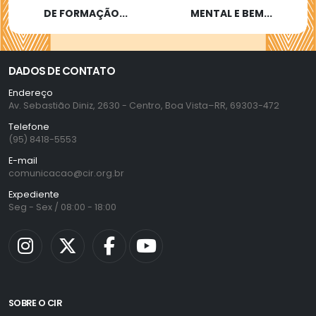
DE FORMAÇÃO...
MENTAL E BEM...
DADOS DE CONTATO
Endereço
Av. Sebastião Diniz, 2630 - Centro, Boa Vista–RR, 69303-472
Telefone
(95) 8418-5553
E-mail
comunicacao@cir.org.br
Expediente
Seg - Sex / 08:00 - 18:00
SOBRE O CIR