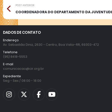
POST ANTERIOR
COORDENADORA DO DEPARTAMENTO DA JUVENTUDE D
DADOS DE CONTATO
Endereço
Av. Sebastião Diniz, 2630 - Centro, Boa Vista–RR, 69303-472
Telefone
(95) 8418-5553
E-mail
comunicacao@cir.org.br
Expediente
Seg - Sex / 08:00 - 18:00