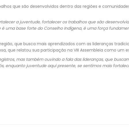
trabalhos que são desenvolvidos dentro das regiões e comunidad
lecer a juventude, fortalecer os trabalhos que são desenvolvid
 é uma base forte do Conselho Indígena, é uma força fundamenta
ão, que busca mais aprendizados com as lideranças tradicionais 
a, que relatou sua participação na VIII Assembleia como um es
gistros, mas também ouvindo a fala das lideranças, que buscam
ós, enquanto juventude aqui presente, se sentimos mais fortale