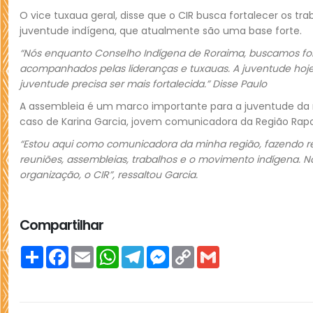
O vice tuxaua geral, disse que o CIR busca fortalecer os 
juventude indígena, que atualmente são uma base forte.
“Nós enquanto Conselho Indígena de Roraima, buscamos forta
acompanhados pelas lideranças e tuxauas. A juventude hoje
juventude precisa ser mais fortalecida.” Disse Paulo
A assembleia é um marco importante para a juventude da regi
caso de Karina Garcia, jovem comunicadora da Região Rapos
“Estou aqui como comunicadora da minha região, fazendo re
reuniões, assembleias, trabalhos e o movimento indígena. N
organização, o CIR”, ressaltou Garcia.
Compartilhar
Compartilhar
Facebook
Email
WhatsApp
Telegram
Messenger
Copy
Gmail
Link