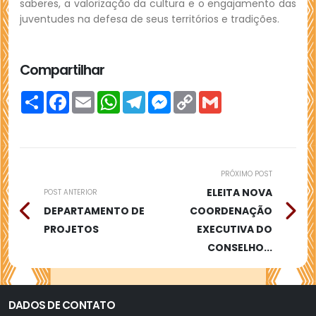
saberes, a valorização da cultura e o engajamento das
juventudes na defesa de seus territórios e tradições.
Compartilhar
Compartilhar
Facebook
Email
WhatsApp
Telegram
Messenger
Copy
Gmail
Link
PRÓXIMO POST
ELEITA NOVA
POST ANTERIOR
DEPARTAMENTO DE
COORDENAÇÃO
PROJETOS
EXECUTIVA DO
CONSELHO...
DADOS DE CONTATO