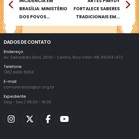
INCIDÊNCIA EM
ARTES PIMYDY
BRASÍLIA: MINISTÉRIO
FORTALECE SABERES
DOS POVOS...
TRADICIONAIS EM...
DADOS DE CONTATO
Endereço
Av. Sebastião Diniz, 2630 - Centro, Boa Vista–RR, 69303-472
Telefone
(95) 8418-5553
E-mail
comunicacao@cir.org.br
Expediente
Seg - Sex / 08:00 - 18:00