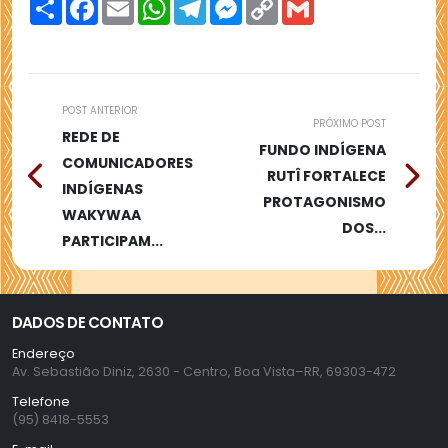
Compartilhar
Facebook
Email
WhatsApp
Telegram
Messenger
Copy
Gmail
Link
POST ANTERIOR
PRÓXIMO POST
REDE DE
FUNDO INDÍGENA
COMUNICADORES
RUTÎ FORTALECE
INDÍGENAS
PROTAGONISMO
WAKYWAA
DOS...
PARTICIPAM...
DADOS DE CONTATO
Endereço
Av. Sebastião Diniz, 2630 - Centro, Boa Vista–RR, 69303-472
Telefone
(95) 8418-5553