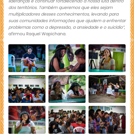
lideranças e continuar fortalecendo a nossa luta dentro
dos territórios. Também queremos que eles sejam
multiplicadores desses conhecimentos, levando para
suas comunidades informações que ajudem a enfrentar
problemas como a depressão, a ansiedade e o suicídio”
,
afirmou Raquel Wapichana.