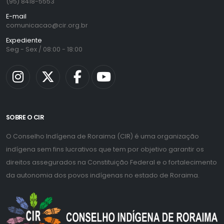
(95) 8418-5553
E-mail
comunicacao@cir.org.br
Expediente
Seg - Sex / 08:00 - 18:00
SOBRE O CIR
O Conselho Indígena de Roraima (CIR) é uma organização
indígena sem fins lucrativos que tem por objetivo garantir os
direitos assegurados na Constituição Federal e o fortalecimento
da autonomia dos povos indígenas no estado de Roraima.