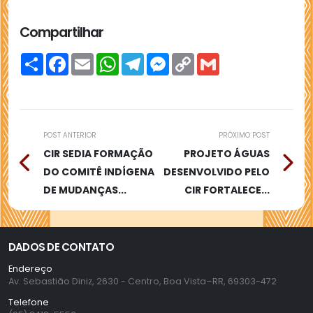
Compartilhar
Compartilhar
Facebook
Email
WhatsApp
Telegram
Messenger
Copy
Gmail
Link
POST ANTERIOR
PRÓXIMO POST
CIR SEDIA FORMAÇÃO
PROJETO ÁGUAS
DO COMITÊ INDÍGENA
DESENVOLVIDO PELO
DE MUDANÇAS...
CIR FORTALECE...
DADOS DE CONTATO
Endereço
Av. Sebastião Diniz, 2630 - Centro, Boa Vista–RR, 69303-472
Telefone